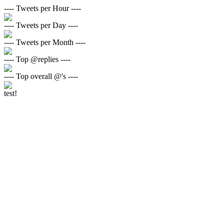
---- Tweets per Hour ----
---- Tweets per Day ----
---- Tweets per Month ----
---- Top @replies ----
---- Top overall @'s ----
test!